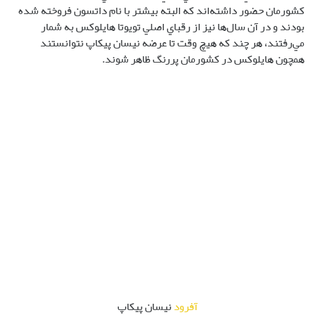
کشورمان حضور داشته‌اند که البته بيشتر با نام داتسون فروخته شده
بودند و در آن سال‌ها نيز از رقباي اصلي تويوتا ‌هايلوکس به شمار
مي‌رفتند، هر چند که هيچ وقت تا عرضه نيسان پيکاپ نتوانستند
همچون‌ هايلوکس در کشورمان پر‌رنگ ظاهر شوند.
آفرود
نیسان پیکاپ
ويژگي‌هاي خاص این آفرود
نيسان پيکاپ بيش از يک دهه در کشورمان حضور داشت و اين خودرو
براي همه يک محصول شناخته‌شده و آشناست. اما بهتر است به جاي
صحبت از طراحي و اين موارد، نگاهي به مشخصات و ويژگي‌هاي مهم‌تر اين
خودرو بيندازيم. دليل اينکه پيکاپ توانست در کشورمان بسيار موفق
ظاهر شود و حتي بعد از آن وانت‌بار‌هاي چيني چون کاپرا و دانگ فنگ ريچ،
انواع وينگل، فوتون و… هنوز هم نتوانسته‌اند هم قد و اندازه آن ظاهر
شوند، کيفيت خوب مونتاژي و قطعات مصرفي و توليدي اين خودرو است.
پيکاپ خودرويي با‌کيفيت و با‌دوام است و در حالي که برخي ‌چيني‌ها قصد
رقابت با آن را داشته‌اند، هنوز هم بسياري از افراد ترجيح مي‌دهند تا يک