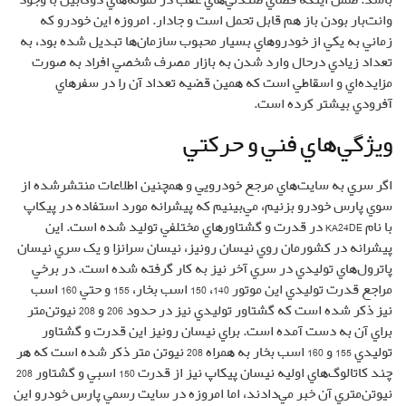
پاترول‌هاي توليدي در سري آخر نيز به کار گرفته شده است. در برخي‌‌
مراجع قدرت توليدي اين موتور 140، 150 اسب بخار، 155 و حتي 160 اسب
نيز ذکر شده است که گشتاور توليدي نيز در حدود 206 و 208 نيوتن‌متر
براي آن به دست آمده است. براي نيسان رونيز اين قدرت و گشتاور
توليدي 155 و 160 اسب بخار به همراه 208 نيوتن متر ذکر شده است که هر
چند کاتالوگ‌هاي اوليه نيسان پيکاپ نيز از قدرت 150 اسبي و گشتاور 208
نيوتن‌متري آن خبر مي‌دادند، اما امروزه در سايت رسمي پارس خودرو اين
اعداد به صورت 133 اسب بخار در دور موتور 5600 دور در دقيقه و 197
نيوتن‌متر گشتاور در دور موتور 2800 دور در دقيقه براي آخرين مدل از
نيسان پيکاپ با نام نيو پيکاپ ذکر شده است که به گفته برخي از
کارشناسان اين کاهش توان به خاطر اعمال برخي از تغييرات روي آن به
منظور افزايش استاندارد آلايندگي و کاهش سطح آلاينده‌هاي خروجي از
پيشرانه در کنار استفاده از بنزين با کيفيت پايين‌تر از استاندارد‌هاي
بين‌المللي است. اما نمونه مورد آزمايش ما بنا به مدارک موجود، داراي
تواني به ميزان 150 اسب بخار در دور موتور 5600 و همچنين 208 نيوتن‌متر
در دور موتور 3600 دور در دقيقه است.
ارگونومي داخل اتاق تا حد بالايي رعايت شده است اما اگر قد راننده کمي
کوتاه باشد، براي استفاده از ادوات روي داشبورد با کمي مشکل روبه‌رو