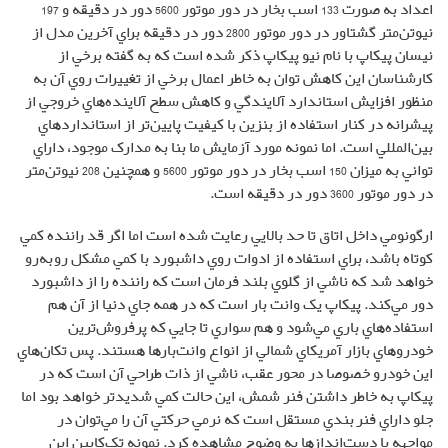
خواهد شد که ناشي از گلوي بلند فرمان است که راننده را از داشبورد
دور مي‌کند. پيکاپ يک وانت بار است که در همه جاي دنيا از آن هم
استفاده‌هاي باري مي‌شود و هم سواري تا جايي که پرفروش‌ترين
خودرو‌هاي بازار آمريکاي شمالي از انواع وانت‌بار‌ها هستند. پس تکان‌هاي
اين خودرو خصوصا در محور عقب، ناشي از ذات طراحي آن است که در
پيکاپ به خاطر داشتن فنر شمش، اين حالت کمي شديدتر خواهد بود اما
جلو داراي فنربندي مستقل است که نرمي حرکتي آن را مي‌توان در
مواجهه با دست‌انداز‌ها به وضوح مشاهده کرد. نمونه تک‌کابين اين
خودرو داراي وزني برابر با 1644 کيلوگرم است که با داشتن موتوري به
قدرت و گشتاور گفته شده، توانايي‌هاي حرکتي خوبي به آن مي‌دهد.
ضمن اينکه با وجود ارتفاع کمتر نمونه تک‌کابين در حالت استاندارد، در
خودرو تست‌شده ما به خاطر استفاده از تاير‌هاي 33 اينچي و کيت ارتفاع،
مشکل برخورد کف با زمين و کاهش زاويه‌هاي حمله و فرار در عبور از
بيراهه‌ها به خوبي رفع شده است. پيکاپ همچنين به واسطه داشتن وزن
کم و شتاب‌گيري سريعش، خودرو مناسبي براي آفرود‌هاي کويري و
شيب‌زني‌هاي عرضي است. ضمن اينکه عملکرد خوبي نيز در گل و برف
دارد اما به خاطر وزن کم قسمت عقب و خصوصا در مدل تک‌کابينش،
بازي عقب خودرو و لغزش آن در مسير‌هاي يخي و برفي بيشتر از
خودرو‌هاي استيشن است که مهارت بالاتر راننده را براي کنترل آن