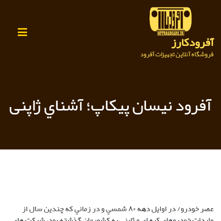
Ski
t
conten
آفرودکارز
فروشگاه آنلاین تجهیزات آفرود
آفرود نيسان پيکاپ؛ آشناي ژاپنی
عصر خودرو/ در اوايل دهه ۸۰ شمسي و در زماني که چندين سال از
واردات خودروهاي کره اي و ژاپني به کشورمان گذشته بود، شرکت هاي