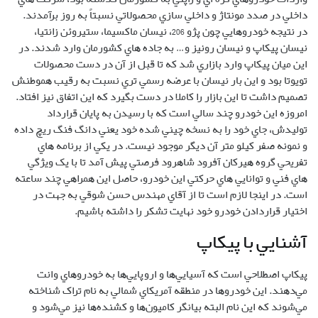
داخلي در صدد مونتاژ و داخلي سازي محصولاتي نسبتاً به روز برآمدند.
در نتيجه خودروهايي چون پژو 206، نيسان ماکسيما، ستيروئن زانتيا،
نيسان پيکاپ و نيسان رونيز و… به جاده هاي کشورمان وارد شدند. در
اين ميان پيکاپ وارد بازاري شد که تا قبل از آن در دست محصولات
تويوتا بود و اين بار نيسان با عرضه رسمي تري نسبت به رقيب هموطنش
تصميم داشت تا اين بازار را کاملا در دست بگيرد که اين اتفاق نيز افتاد.
امروزه اين خودرو چند سالي است که با رسيدن به پايان قرارداد
توليدش، جاي خود را به نسخه چيني شده خود يعني دانگ فنگ ريچ داده
و نمونه صفر کيلو متر آن ديگر موجود نيست. در يکي از برنامه هاي
تفريحي گروه هيرکان آفرود شاهرود فرصتي پيش آمد تا با يک ويژگي
هاي فني و توانايي هاي حرکتي اين خودرو، حاصل اين همراهي چند ساعته
است. در اينجا لازم است تا از آقاي مهندس حسن شوقي به جهت در
اختيار قراردادن خودرو خود نهايت تشکر را داشته باشيم.
آشنايي با پيکاپ
پيکاپ اصطلاحي است که آسيايي‌ها و اروپايي‌ها به خودرو‌هاي وانت
مي‌دهند. اين خودرو‌ها در منطقه آمريکاي شمالي به نام تراک شناخته
مي‌شوند که اين نام البته بيانگر کاميون‌ها و کشنده‌ها نيز مي‌شود و