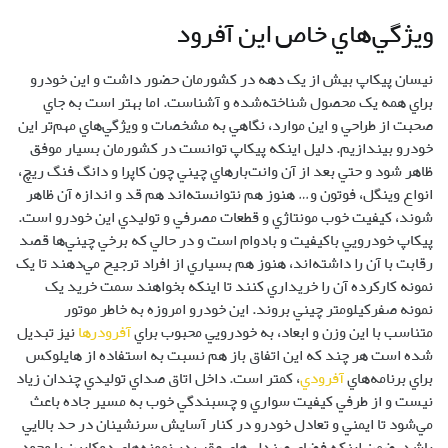
نمونه کارکرده آن را خريداري کنند تا اينکه بخواهند سمت خريد يک
نمونه صفر‌کيلومتر چيني بروند. اين خودرو امروزه به خاطر موتور
متناسب با اين وزن و ابعاد، به خودرويي محبوب براي
آفرودر‌ها
نيز تبديل
شده است هر چند که اين اتفاق باز هم نسبت به استفاده از ‌هايلوکس
براي برنامه‌هاي
آفرودي
، کمتر است. داخل اتاق صداي توليدي چندان زياد
نيست و از طرفي کيفيت سواري و چسبندگي خوب به مسير جاده باعث
مي‌شود تا ايمني و تعادل خودرو در کنار آسايش سرنشينان در حد بالايي
باشد. ضمن اينکه فضاي صندلي‌هاي عقب در نمونه‌هاي دو‌کابين با وجود
وانت‌بار بودن باز هم قابل تحمل است و جادار. امروزه اين خودرو که
زماني به يکي از خودرو‌هاي بسيار محبوب سازمان‌ها تبديل شده بود، به
تعداد زيادي درحال وارد شدن به بازار مصرف شخصي افراد به صورت
مزايده‌اي و اسقاطي است که همين قضيه تعداد آن را در سفرهاي
آفرودي بيشتر کرده است.
ويژگي‌هاي فني و حرکتي
اگر سري به سايت‌هاي مرجع خودرويي و همچنين اطلاعات منتشرشده از
سوي پارس خودرو بزنيم، مي‌بينيم که پيشرانه مورد استفاده در پيکاپ
با نام KA24DE در قدرت و گشتاور‌هاي مختلفي توليد شده است. اين
پيشرانه در کشورمان‌ روي نيسان رونيز، نيسان سرانزا و يک سري نيسان