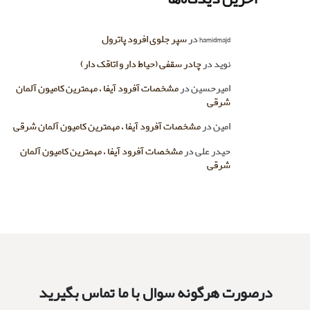
درصورت هرگونه سوال با ما تماس بگیرید
9986 2842 021
5425 806 0936
8852 363 0918