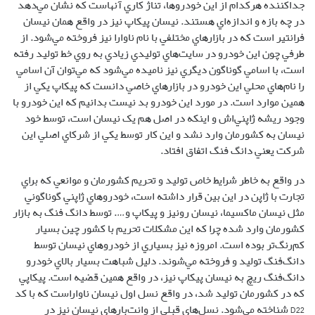
جدا‌کننده هر‌کدام از اين خودرو‌ها، تناژ کاري آنهاست که نشان مي‌دهد
در چه بازه و اندازه‌اي هستند. نيسان پيکاپ نيز در واقع همان نيسان
فرانتير است که در بازار‌هاي مختلفي با نام ناوارا نيز فروخته مي‌شود. از
طرفي چون اين خودرو در سايت‌هاي توليدي زيادي به روي خط توليد رفته
است، با اسامي گوناگون ديگري نيز ناميده مي‌شود که مي‌توان آن اسامي
را نام‌هاي محلي اين خودرو در بازار‌هاي خاصي دانست که پيکاپ يکي از
همين موارد است. در مورد اين خودرو بد نيست بدانيم که اين خودرو با
وجود ريشه ژاپني‌اش و اينکه در اصل هم يک نيسان است، توسط خود
نيسان به کشورمان وارد نشد و اين کار توسط يکي از شرکاي اصلي اين
شرکت يعني دانگ فنگ اتفاق افتاد.
در واقع به خاطر شرايط خاص توليد و تحريم کشورمان و موانعي که براي
تجارت با ژاپن در اين بين قرار داشته است، خودرو‌هاي ژاپني گوناگوني
مثل نيسان ماکسيما، نيسان رونيز و پيکاپ و…. توسط دانگ فنگ به بازار
کشورمان وارد شده چرا که اين مشکلات تحريم با کشور چين بسيار
کم‌رنگ‌تر بوده است. امروزه نيز بسياري از خودرو‌هاي نيسان توسط
دانگ‌فنگ توليد و فروخته مي‌شوند. دليل شباهت بسيار بالاي خودرو
دانگ‌فنگ ريچ به نيسان پيکاپ نيز، در واقع همين قضيه است. پيکاپي
که در کشورمان توليد شد، در واقع نسل اول نيسان ناواراست که با کد
D22 شناخته مي‌شود. نسل‌هاي قبلي از وانت‌بار‌هاي نيسان نيز در