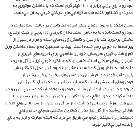
مي‌خواهد. در روز آزمايش ما، اين خودرو با وجود اينکه مسير پيش رو در
دامنه کوه و تپه‌ها واقع بود و امکان سر خوردن به بغل نيز بسيار بالا
مي‌رفت، لغزش چنداني نداشت و از طرفي در عبور از سربالايي‌هاي تند و
طولاني پوشيده از گل نيز بدون کمترين مشکلي همپاي خودرو‌هاي
6سيلندر و 8سيلندر تيم، طي طريق مي‌کرد که البته مهارت و تجربه بالاي
راننده نيز بي‌تاثير نبود.
راهبری
آفرود چیست؟
آفرود سانگ یانگ Y400 معرفی شد
نوشته
دیدگاهتان را بنویسید
نشانی ایمیل شما منتشر نخواهد شد.
بخش‌های موردنیاز علامت‌گذاری
شده‌اند
*