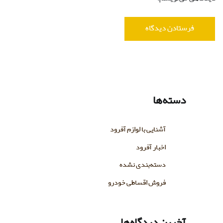
اخبار آفرود
دسته‌بندی نشده
فروش اقساطی خودرو
آخرین دیدگاه‌ها
hamidmajd
در
سپر جلوی افرود پاترول
نوید
در
چادر سقفی (حیاط دار و اتاقک دار)
امیرحسین
در
مشخصات آفرود آیفا ، مهمترین کامیون آلمان
شرقی
امین
در
مشخصات آفرود آیفا ، مهمترین کامیون آلمان شرقی
حیدر علی
در
مشخصات آفرود آیفا ، مهمترین کامیون آلمان
شرقی