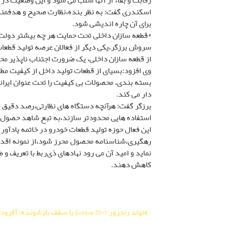
رقابت و بقاء از آنها سلب می شود و این وضعیت در 
اسکندری گفت: به نظر بنده،نظارت صحیح و هدفمند،ح
برای آن چاره اندیشی شود.
*قطعه سازان داخلی تحت حمایت هر چه بیشتر دولت 
سروش برزگر،یکی دیگر از فعالان عرصه تولید قطعات
از قطعه سازان داخلی، یک ضرورت اجتناب ناپذیر مح
وی افزود:بسیای از قطعات تولید داخل از کیفیت مطلو
بسته بندی، محصولات بی کیفیت را تحت عنوان ایران
دار می کند.
برزگر گفت: هرآنچه دستگاه های نظارتی،رصد دقیق تری
استفاده هایی محدودتر سازند،به تبع شاهد حصول ت
این فعال حوزه تولید قطعات خودرو در خاتمه یادآور 
رهگیری،شناسنامه محصول محرز شود،از نمونه اقداما
نماید و امید آن می رود نهادهای ذی‌ربط با تعریف و
کاهش دهند.
راهبری
تولد رنجرور 2017 Evoque با سقف بازشونده؛ آفرود زیر آسمان آبی