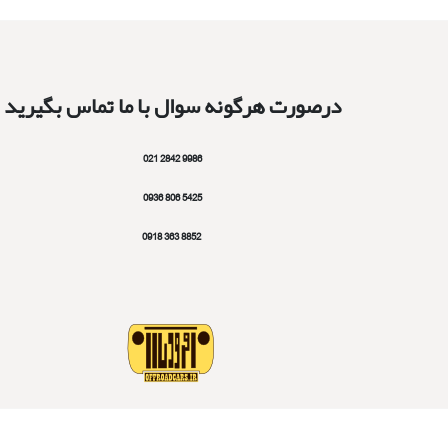
درصورت هرگونه سوال با ما تماس بگیرید
9986 2842 021
5425 806 0936
8852 363 0918