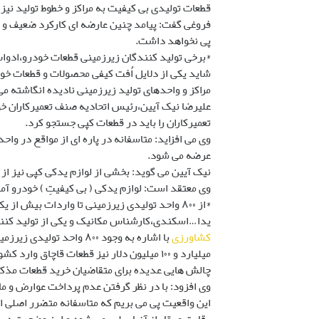
قطعات تولیدی بی کیفیت به مراکز و خطوط تولید نیز 
فروغی گفت: پیامد چنین عارضه ای کارکرد ضعیف و م
پی نخواهد داشت.
*برخی تولید کنندگان زیرزمینی قطعات خودرو،ادوات
شاید یکی از دلایل اُفت کیفی محصولات و قطعات خ
مراکز و واحدهای تولید زیرزمینی نادیده انگاشته م
علیرضا نیک آیین،رئیس اتحادیه صنف تعمیرکاران 
تعمیرکاران را باید در قطعات کپی جستجو کرد.
وی می افزاید: متاسفانه در پاره ای از مواقع در واح
عرضه می شود.
نیک آیین می گوید: بخشی از لوازم یدکی کپی نیز از
وی معتقد است: لوازم یدکی ( بی کیفیتِ ) خودرو آمار
*از ۸۰۰ واحد تولیدی زیرزمینی تا واردات بیش از یک میلیارد دلار قطعات قاچاق
یدا…اسکندی،کارشناس مکانیک و یکی از تولید کنندگ
کشاورزی
با اشاره به وجود ۸۰۰ و
میلیارد و ۱۰۰ میلیون دلار نیز قطعات قاچاق
چالش هایی عدیده برای متقاضیان خرید قطعات مذک
وی افزود: با در نظر گرفتن عدم پرداخت عوارض و ما
این واقعیت پی می بریم که متاسفانه متضرر اصلی ای