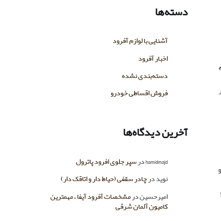
دسته‌ها
آشنایی با لوازم آفرود
اخبار آفرود
دسته‌بندی نشده
فروش اقساطی خودرو
آخرین دیدگاه‌ها
hamidmajd
در
سپر جلوی افرود پاترول
نوید
در
چادر سقفی (حیاط دار و اتاقک دار)
امیرحسین
در
مشخصات آفرود آیفا ، مهمترین
کامیون آلمان شرقی