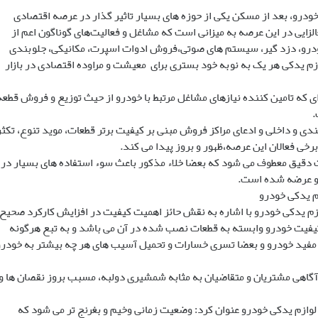
،خودرو، بعد از مسکن یکی از حوزه های بسیار تاثیر گذار در عرصه اقتصادی
یی در این عرصه به میزانی است که مشاغل و فعالیت‌های گوناگون اعم از
درو، دزد گیر، سیستم های صوتی،فروش ادوات اسپرت، مکانیکی، جلوبندی
زم یدکی هر یک به نوبه خود بستری برای معیشت و مراوده اقتصادی در بازار
 ای که تامین کننده نیازهای مشاغل مرتبط با خودرو از حیث توزیع و فروش قطعه
.
دی و داخلی و ادعای مراکز فروش مبنی بر کیفیت برتر قطعات، موید تنوع، تکثر
خی فعالان این عرصه،ظهور و بروز پیدا می کند.
رت دقیق معطوف می شود که بعضا خلاء مذکور باعث سوء استفاده های بسیار در
و عرضه شده است.
م یدکی خودرو
زم یدکی خودرو با اشاره به نقش حائز اهمیت کیفیت در افزایش کارکرد صحیح
اظهار داشت:ب ه واقع ۹۰ درصد از کیفیت خودرو وابسته به قطعات نصب شده در آن می باشد و به تبع هرگونه
 مفید خودرو و بعضا تسری خسارات و تحمیل آسیب های هر چه بیشتر به خودرو
ناآگاهی مشتریان و متقاضیان به مثابه شمشیری دولبه، مسبب بروز نقصان ها و
وازم یدکی خودرو عنوان کرد: وضعیت زمانی وخیم و بغرنج تر می شود که