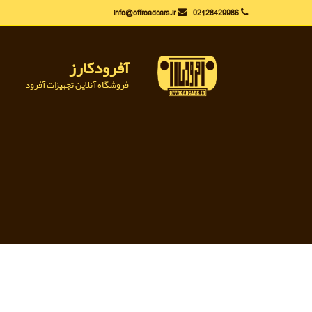
Ski
info@offroadcars.ir
02128429986
t
conten
آفرودکارز
فروشگاه آنلاین تجهیزات آفرود