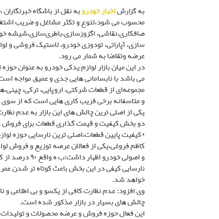
به گزارش
اخبار خودرو
به نقل از باشگاه خبرنگاران 
محسوب می شود،تنوع و تکثر مشاغل و ضریب اشتغالزا
صافکاری،نقاشی، اگزوزسازی،باطری‌سازی،شیشه خو
سازی، آپاراتی، تودوزی خودرو، لاستیک فروشی و لوا
عرضه وتقاضا به شمار می رود.
در این میان بازار لوازم یدکی خودرو به عنوان حوزه
می باشد با نابسامانی هایی جدی و عمیق مواجه است
مجموعه‌ای از قطعات شرکتی، اروپایی، ترکی، چینی،هن
و متاسفانه برخی فریب کاری هایی است که از سوی بر
یکی از اصلی ترین چالش های این بازار به عدم نظا
دو بخش کیفیت و قیمت گذاری قطعات برای فروش 
*کیفیت پایین قطعات،اصلی ترین نارسایی حوزه لواز
کاظم فروغی،یکی از فعالان عرصه توزیع و فروش لوا
و اصولی خودرو 
نارسایی کیفی در این بخش باعث کوتاه تر شدن عمر
خواهد شد.
وی افزود: عدم نظارت کافی از یکسو و بی اطلاعی و 
چالش های بسیار در بازار مذکور شده است.
این فعال حوزه فروش و عرضه محصولات و تولیدات ل