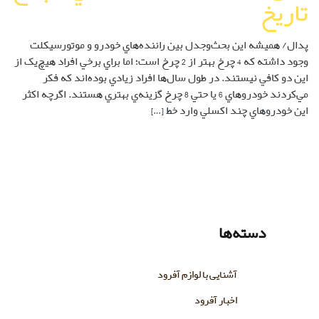
تاريخ
پدال/ هميشه اين بحث‌وجدل بين راننده‌هاي خودرو و موتورسيکلت
وجود داشته که 4 چرخ بهتر از 2 چرخ است؛ اما براي برخي افراد هيچ‌يک از
اين دو کافي نيستند. در طول سال‌ها افراد زيادي بوده‌اند که فکر
مي‌کردند خودروهاي 6 يا حتي 8 چرخ گزينه‌ي بهتري هستند. اگرچه اکثر
اين خودروهاي چند اکسلي وارد خط […]
دسته‌ها
آشنایی با لوازم آفرود
اخبار آفرود