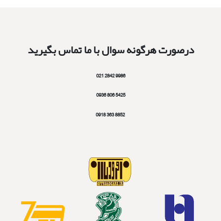
درصورت هرگونه سوال با ما تماس بگیرید
9986 2842 021
5425 806 0936
8852 363 0918