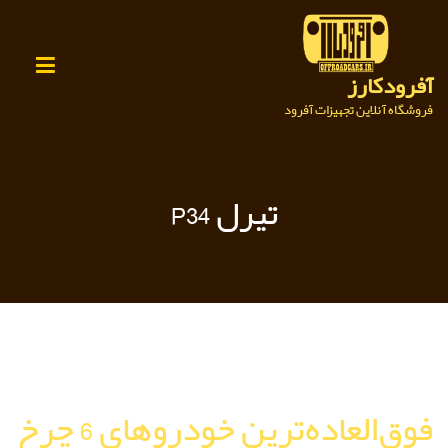
Ski
t
conten
آفرودکارز
فروشگاه آنلاین تجهیزات آفرود
تيرل P34
فوق‌العاده‌ترين خودروهاي 6 چرخ