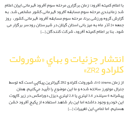
با اعلام کمیته آفرود؛ زمان برگزاری مرحله سوم آفرود قهرمانی ایران اعلام
شد زمانبندی مرحله سوم مسابقه آفرود قهرمانی کشور مشخص شد. به
گزارش گروه ورزشی برنا، مرحله سوم مسابقه آفرود قهرمانی کشور، روز
جمعه 24 آذر ماه به میزبانی استان گیلان در شهرستان رودسر برگزار می
شود. بنا بر اعلام کمیته آفرود، شرکت کنندگان […]
انتشار جزئيات و بهاي «شورولت
کلرادو ZR2»
از زمان S10 Xtreme، شورولت کلرادو ZR2 گيراترين پيکاپي است که توسط
جنرال موتورز ساخته شده و ما اين موضوع را تأييد مي‌کنيم. همان
پيشرانه 6 سيلندر 3.6 ليتري يا 2.8 ليتري ديزل دورامکس در زير کاپوت
اين خودرو وجود داشته اما اين بار شاهد استفاده از پکيج آفرود خشن
هستيم. اما تمامي اين تغييرات […]