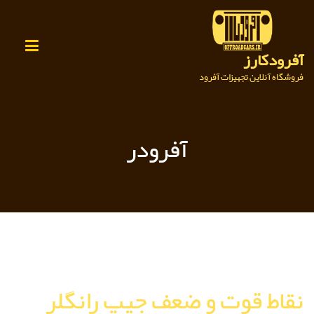
Ski
t
conten
آفرودکارز
فروشگاه آنلاین تجهیزات آفرود
آفرودر
نقاط قوت و ضعف جیپ رانگلر