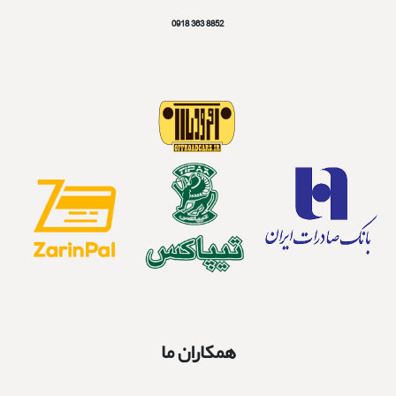
8852 363 0918
همکاران ما