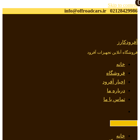
Skip to content
info@offroadcars.ir
02128429986
آفرودکارز
فروشگاه آنلاین تجهیزات آفرود
خانه
فروشگاه
اخبار آفرود
درباره ما
تماس با ما
خانه