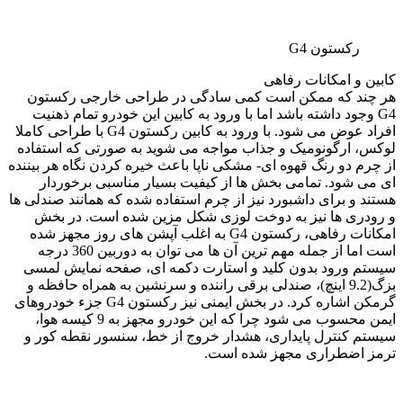
رکستون G4
کابین و امکانات رفاهی
هر چند که ممکن است کمی سادگی در طراحی خارجی رکستون
G4 وجود داشته باشد اما با ورود به کابین این خودرو تمام ذهنیت
افراد عوض می شود. با ورود به کابین رکستون G4 با طراحی کاملا
لوکس، ارگونومیک و جذاب مواجه می شوید به صورتی که استفاده
از چرم دو رنگ قهوه ای- مشکی ناپا باعث خیره کردن نگاه هر بیننده
ای می شود. تمامی بخش ها از کیفیت بسیار مناسبی برخوردار
هستند و برای داشبورد نیز از چرم استفاده شده که همانند صندلی ها
و رودری ها نیز به دوخت لوزی شکل مزین شده است. در بخش
امکانات رفاهی، رکستون G4 به اغلب آپشن های روز مجهز شده
است اما از جمله مهم ترین آن ها می توان به دوربین 360 درجه
سیستم ورود بدون کلید و استارت دکمه ای، صفحه نمایش لمسی
بزگ(9.2 اینچ)، صندلی برقی راننده و سرنشین به همراه حافظه و
گرمکن اشاره کرد. در بخش ایمنی نیز رکستون G4 جزء خودروهای
ایمن محسوب می شود چرا که این خودرو مجهز به 9 کیسه هوا،
سیستم کنترل پایداری، هشدار خروج از خط، سنسور نقطه کور و
ترمز اضطراری مجهز شده است.