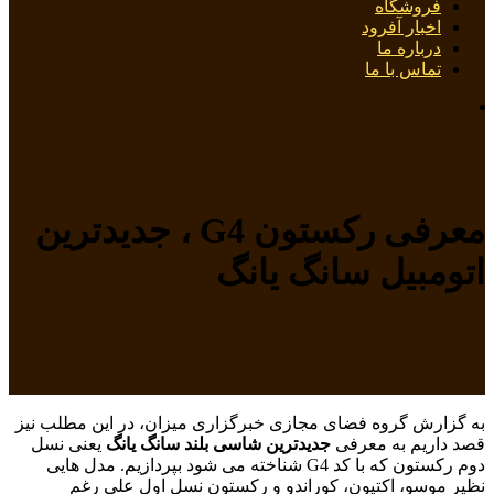
فروشگاه
اخبار آفرود
درباره ما
تماس با ما
معرفی رکستون G4 ، جدیدترین
اتومبیل سانگ یانگ
به گزارش گروه فضای مجازی خبرگزاری میزان، در این مطلب نیز
قصد داریم به معرفی
جدیدترین شاسی بلند سانگ یانگ
یعنی نسل
دوم رکستون که با کد G4 شناخته می شود بپردازیم. مدل هایی
نظیر موسو، اکتیون، کوراندو و رکستون نسل اول علی رغم