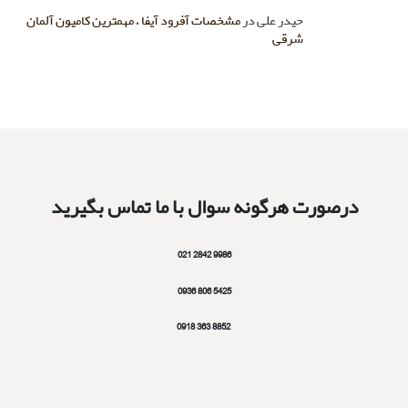
حیدر علی
در
مشخصات آفرود آیفا ، مهمترین کامیون آلمان
شرقی
درصورت هرگونه سوال با ما تماس بگیرید
9986 2842 021
5425 806 0936
8852 363 0918