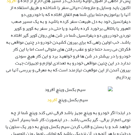
پس از اگاهی از اصول اولیه رانندگی در مسیر های خارج از جاده و
آفرود
اکنون باید وسایل و ملزومات حیاتی سفر را شناخته و طریق استفاده از
آنها را بیاموزیم.حتما برای شما هم اتفاق افتاده که با خودروی دو
دیفرانسیل خود به دل طبیعت سفر کرده باشید و به یک مسیر صعب
العبور یا باتلاقی برخورد کرده باشید و یا حتی در سفر به کویر و کویر
نوردی خودرروی دو دیفرانسیل شما در شن های روان کویر گیر افتاده
باشد. خب اولین راهی که برای بیرون کشیدن خودرو در چنین مواقعی به
فکرتان می رسد حتما جلو و عقب رفتن های متوالی است اما با این کار
خودرو را در بیشتر در شن ها فرو خواهید برد و این کار هیچ سودی
ندارد در این چنین مواقعی خودرو به تعدادی لوازم و تجهیزات جهت
بیرون آمدن از این موقعیت نیازمند است که به معرفی و بررسی آنها می
پردازیم.
سیم بکسل وینچ
آفرود
در ابتدا اگر خودرو به وینچ مجهز باشد فرقی نمی کند وینچ شما از چه
نوعی اعم از برقی – گیربکسی باشد . در اینصورت کار شما بسیار آسان
خواهد شد و با بستن و قلاب کردن سیم بکسل وینچ به دور یک ستون یا
درخت و یا هر آنچه در آن نزدیکی باشد که توانایی تحمل وزن اتومبیل