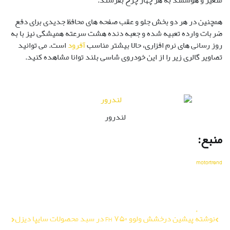
متغیر و هوشمند به هر چهار چرخ بفرستد.
همچنین در هر دو بخش جلو و عقب صفحه های محافظ جدیدی برای دفع
ضربات وارده تعبیه شده و جعبه دنده هشت سرعته همیشگی نیز با به
روز رسانی های نرم افزاری، حالا بیشتر مناسب
آفرود
است. می توانید
تصاویر گالری زیر را از این خودروی شاسی بلند توانا مشاهده کنید.
لندرور
منبع:
motortrend
راهبری
نوشتهٔ پیشین
درخشش ولوو FH ۷۵۰ در سبد محصولات سایپا دیزل