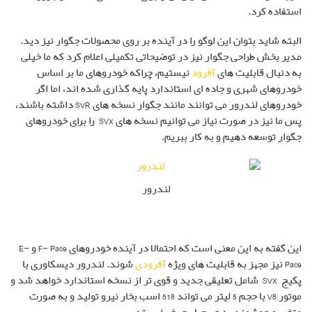
استفاده کرد.
البته شاید بتوان این لوگو را در آینده بر روی محصولات جگوار نیز دید.
مدیر بخش طراحی جگوار نیز در توضیحاتی تکمیلی اعلام کرد که ما خیلی
به دنبال قابلیت های
آفرود
نیستیم، چراکه خودروهای ما بر اساس
خودروهای شهری و جاده ای استاندارد پایه گذاری شده اند، اما اگر
خودروهای لندرور می توانند مانند جگوار نسخه های SVR داشته باشند،
پس ما نیز در صورت نیاز می توانیم نسخه های SVX را برای خودروهای
جگوار توسعه دهیم و به کار ببریم.
لندرور
این گفته به این معنی است که احتمالا در آینده خودروهای F- Pace و E-
Pace نیز مجهز به قابلیت های ویژه
آفرودی
شوند. لندرور دیسکاوری با
پکیج SVX شامل تعلیقی جدید و قوی تر از نسخه استاندارد خواهد شد و
موتور V8 با حجم 5 لیتر می تواند 518 اسب بخار نیرو تولید و به صورت