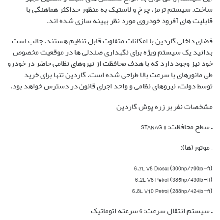
ساخت. سیستم ترمز، چرخ و لاستیک به منظور حداکثر هماهنگی با
قابلیت های آفرود خودروی مورد نظر بهینه سازی شده اند.
فضای داخلی گاردین با امکانات متفاوت قابل تنظیم هستند. جالب است
بدانید یک سیستم ویژه برای نگهداری صندلی ها در موقعیت مخصوص
خود نیز وجود دارد که با هدف محافظت از نیروهای نظامی حاضر در خودرو
طی مانورهای با سرعت بالا طراحی شده است. گاردین تنها برای خرید
توسط دولت، نیروهای نظامی و واحد اجرای قانون در دسترس خواهد بود.
مشخصات نفربر زره پوش گاردین
– سطح محافظت: STANAG II
– موتور(ها):
6.7L V8 Diesel (300hp/790lb-ft)
6.2L V8 Petrol (385hp/430lb-ft)
6.8L V10 Petrol (288hp/424lb-ft)
– سیستم انتقال سرعت: 6 سرعته اتوماتیک