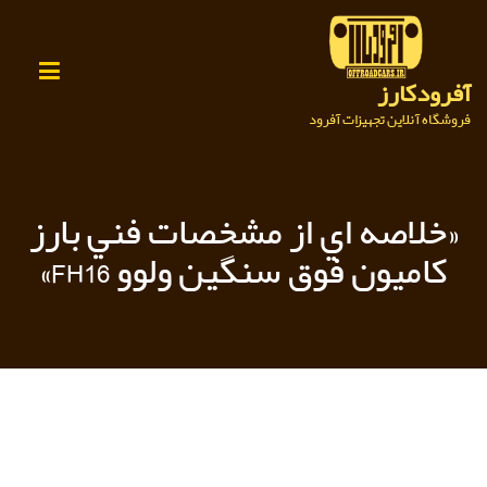
Ski
t
conten
آفرودکارز
فروشگاه آنلاین تجهیزات آفرود
«خلاصه اي از مشخصات فني بارز
كاميون فوق سنگين ولوو FH16»