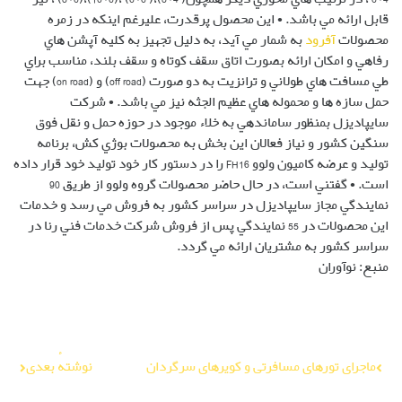
قابل ارائه مي باشد. • اين محصول پرقدرت، عليرغم اينكه در زمره
محصولات
آفرود
به شمار مي آيد، به دليل تجهيز به كليه آپشن هاي
رفاهي و امكان ارائه بصورت اتاق سقف كوتاه و سقف بلند، مناسب براي
طي مسافت هاي طولاني و ترانزيت به دو صورت (off road) و (on road) جهت
حمل سازه ها و محموله هاي عظيم الجثه نيز مي باشد. • شركت
سايپاديزل بمنظور ساماندهي به خلاء موجود در حوزه حمل و نقل فوق
سنگين كشور و نياز فعالان اين بخش به محصولات بوژي كش، برنامه
توليد و عرضه كاميون ولوو FH16 را در دستور كار خود توليد خود قرار داده
است. • گفتني است، در حال حاضر محصولات گروه ولوو از طريق 90
نمايندگي مجاز سايپاديزل در سراسر كشور به فروش مي رسد و خدمات
اين محصولات در 55 نمايندگي پس از فروش شركت خدمات فني رنا در
سراسر كشور به مشتريان ارائه مي گردد.
منبع: نوآوران
راهبری
ماجرای تورهای مسافرتی و کویرهای سرگردان
نوشتهٔ بعدی