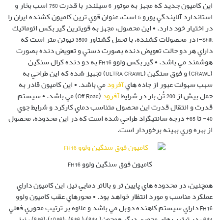
اين كاميون جديد كه مجهز به موتور 6 سيلندر با قدرت 750 اسب بخار و
استاندارد آلايندگي يورو 5 است، عنوان قوي ترين كاميون كشنده ايران را
در اختيار خود دارد. • اين محصول، مجهز به قويترين گيربكس اتوماتيك
I-Shift در محصولات كشنده، با تحمل گشتاور 3500 نيوتن متر است كه
داراي هر دو حالت تعويض دنده بصورت دستي و تعويض دنده بصورت
هوشمند مي باشد. • گيربكس ولوو FH16 به دو دنده كرال سنگين
(CRAWL) و فوق سنگين (ULTRA CRAWL) تجهيز شده كه اين طراحي به
سبب سهولت عبور از جاده هاي
آفرود
مي باشد. • اين كاميون قادر به
حمل بيش از 200 تُن بار در شرايط
آفرود
(Off Road) مي باشد. • سيستم
قدرت و انتقال قدرت اين محصول متناسب دماي كاركرد و شرايط جوي
40- تا 65+ درجه سانتيگراد طراحي شده است كه در اين محدوده، محصول
از بهره وري بهينه برخوردار است.
كاميون فوق سنگين ولوو FH16
همچنين، در محدوده هاي پايين تر و بالاتر دمايي نيز، اين كاميون داراي
عملكرد مناسب و مورد انتظار خواهد بود. • محورهاي عقب كاميون ولوو
FH16 داراي سيستم كاهنده دوبل مي باشد و علاوه بر ترتيب محوري فعلي
4*6 ، در ترتيب هاي محوري ديگر همچون( 4*8)،( 6*6) ،(6*10)،(6*8) ، نيز