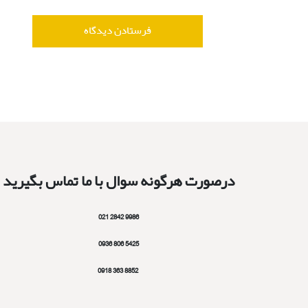
درصورت هرگونه سوال با ما تماس بگیرید
9986 2842 021
5425 806 0936
8852 363 0918