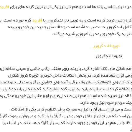
ر دنیای شاسی بلندها است و همچنان نیز یکی از بهترین گزنه های برای
آفرود
آفرود
گره خورده است. با
قا و تکامل لندکروزر دست بر نداشته است و حالا نسل جدید این خودرو بهینه
شتر به یک خودروی مدرن امروزی شبیه می‌کند.
تویوتا لندکروزر
در وهله نخست باید به چراغ های روشنایی در روز و مه شکن های LED اشاره کرد، باربند روی سقف، رکاب جانبی و سینی محافظ زی
و می توان مشاهده کرد. در بخش امکانات داخل خودرو، تویوتا کروز کنترل
ک کن های اتوماتیک، سانروف برقی، آینه های تاشوی برقی، صندلی جلو تنظیم
ودرو اضافه کرده است. البته باید به این نکته اشاره کرد که صندلی راننده قابلیت
 را دارد و برای آن حافظه نیز تعبیه شده است. همچنین صندلی‌های جلو و عقب این خودرو همگی به
یف دوم و سوم نیز وجود دارد.
ست و می توان عمق آن را نیز به صورت برقی تنظیم کرد. یکی از امکانات
 ۲۰۱۷ اضافه کرده است این است که می توان از داخل خودرو درب گاراژ را باز کرد و می‌توان ریموت گاراژ
را به خودرو تعریف کرد. ضمن اینکه خروجی های برق ۱۲۰ ولتی هم در این خودرو وجود دارند که بسیار کارآمد هستند. در انتها نیز