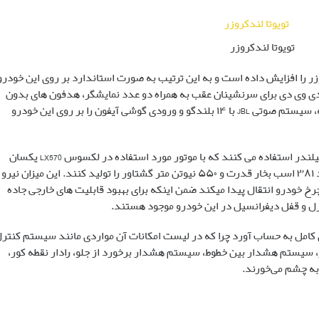
تویوتا لندکروزر
زر را افزایش داده است و به این ترتیب به صورت استاندارد بر روی این خودرو
ش کننده دی وی دی برای سرنشینان عقب به همراه دو عدد نمایشگر، هدفون های بدون
سیم، شارژر بی سیم تلفن همراه، دوربین ۳۶۰ درجه، سیستم صوتی JBL با ۱۴ بلندگو و ورودی گوشی آیفون را بر روی این خودرو
لندکروزر جدید در بخش فنی خود از یک موتور ۸ سیلندر استفاده می کنند که با موتور مورد استفاده در لکسوس LX570 یکسان
است این موتور دارای ۵.۷ لیتر حجم است و می‌تواند ۳۸۱ اسب بخار قدرت و ۵۵۰ نیوتن متر گشتاور را تولید کنند. این میزان نیرو
یک به هر چهار چرخ خودرو انتقال پیدا میکند ضمن اینکه برای بهبود قابلیت های خارجی جاده
رل و قفل دیفرانسیل در این خودرو موجود هستند.
اید لندکروز ۲۰۱۷ را یک خودروی کامل به حساب آورد چرا که در لیست امکانات آن مواردی مانند سیستم کنتر
سیستم هشدار بین خطوط، سیستم هشدار برخورد از جلو، رادار نقطه کور،
به چشم می‌خورند.