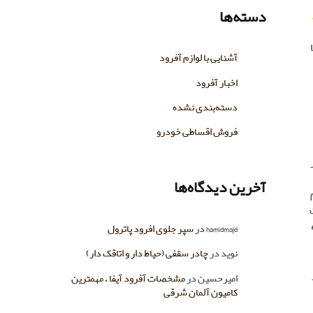
دسته‌ها
آشنایی با لوازم آفرود
اخبار آفرود
دسته‌بندی نشده
فروش اقساطی خودرو
ر
آخرین دیدگاه‌ها
hamidmajd
در
سپر جلوی افرود پاترول
نوید
در
چادر سقفی (حیاط دار و اتاقک دار)
امیرحسین
در
مشخصات آفرود آیفا ، مهمترین
کامیون آلمان شرقی