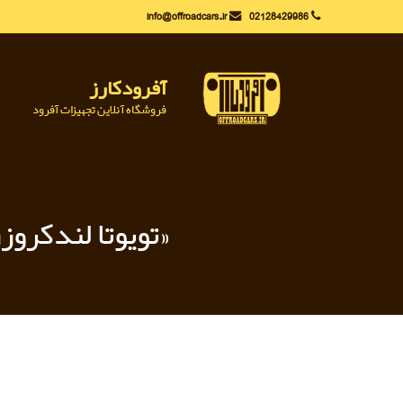
Ski
info@offroadcars.ir
02128429986
t
conten
آفرودکارز
فروشگاه آنلاین تجهیزات آفرود
«تویوتا لندکروز