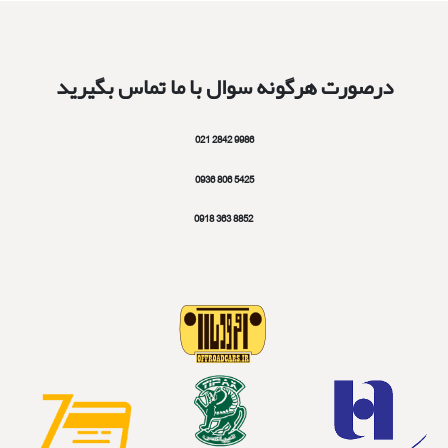
درصورت هرگونه سوال با ما تماس بگیرید
9986 2842 021
5425 806 0936
8852 363 0918