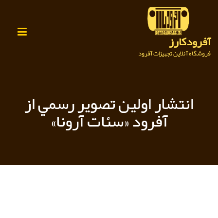
Ski
t
conten
آفرودکارز
فروشگاه آنلاین تجهیزات آفرود
انتشار اولين تصوير رسمي از
آفرود «سئات آرونا»