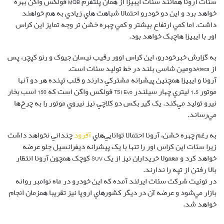
سئات آرونا همانند سئات ايبيزا از همان پلتفرم MQB فولکس واگن بهره
خواهد برد و اين دو خودرو احتمالا شباهت هاي زيادي به هم خواهند
داشت. اما کمي ارتفاع بيشتر و کمي چهره خشن تر وجه تمايز اين کراس
اور با ايبيزا هاچبک خواهد بود.
به گزارش خبرخودرو، این کراس اوور رقیب نیسان جیوک و رنو کپچر، پس
از
Ateca
دومین شاسی بلند در خط تولید سئات است.
آرونا و ايبيزا همچنين پيشرانه مشترکي دارند و قلب تپنده هر دو آنها
موتور 1.5 ليتري چهار سيلندر TSI Evo فولکس واگن است که 150 اسب بخار
نيرو توليد مي‌کند. يک گيربکس دو کلاچي نيز نيروي موتور را به چرخ‌ها
مي‌رساند.
به رغم چهره خشن، آرونا احتمالا توانايي‌هاي
آفرود
چنداني نخواهد داشت
زيرا سئات اين کراس اور را تنها با يک پيشرانه ديفرانسيل جلو عرضه
خواهد کرد و معمولا خريداران نيز از يک SUV کوچک همچون آرونا انتظار
بالا رفتن از تپه را ندارند.
در توئيت شرکت سئات ايرلند آمده که اين خودرو در ماه نوامبر روانه
بازار مي‌شود و عرضه آن در ديگر کشورهاي اروپا نيز تقريبا همزمان انجام
خواهد شد.