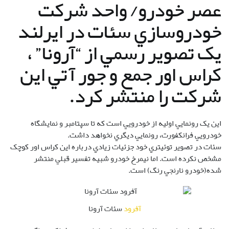
عصر خودرو/ واحد شرکت
خودروسازي سئات در ايرلند
يک تصوير رسمي از “آرونا” ،
کراس اور جمع و جور آتي اين
شرکت را منتشر کرد.
اين يک رونمايي اوليه از خودرويي است که تا سپتامبر و نمايشگاه
خودرويي فرانکفورت، رونمايي ديگري نخواهد داشت.
سئات در تصوير توئيتري خود جزئيات زيادي درباره اين کراس اور کوچک
مشخص نکرده است. اما نيمرخ خودرو شبيه تفسير قبلي منتشر
شده(خودرو نارنجي رنگ) است.
آفرود
سئات آرونا