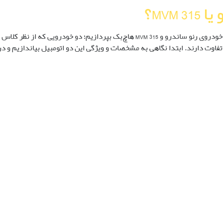
MVM؟
در شما بگویید این هفته قرار است به مقایسه‌ی دو خودروی رنو ساندرو و MVM 315 هاچ‌بک بپردازیم؛ دو خودرویی که از نظر کلاس
فاوت دارند. ابتدا نگاهی به مشخصات و ویژگی این دو اتومبیل بیاندازیم و در