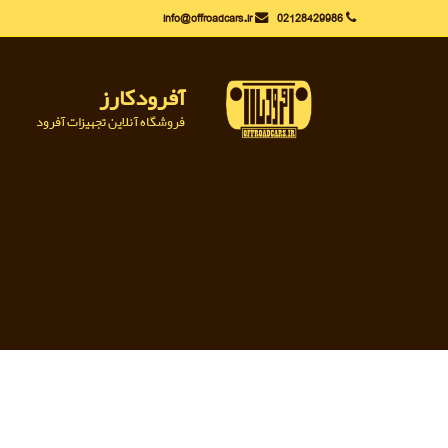
Ski
info@offroadcars.ir
02128429986
t
conten
آفرودکارز
فروشگاه آنلاین تجهیزات آفرود