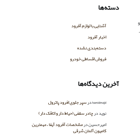
دسته‌ها
 و
آشنایی با لوازم آفرود
اخبار آفرود
دسته‌بندی نشده
فروش اقساطی خودرو
آخرین دیدگاه‌ها
hamidmajd
در
سپر جلوی افرود پاترول
نوید
در
چادر سقفی (حیاط دار و اتاقک دار)
امیرحسین
در
مشخصات آفرود آیفا ، مهمترین
کامیون آلمان شرقی