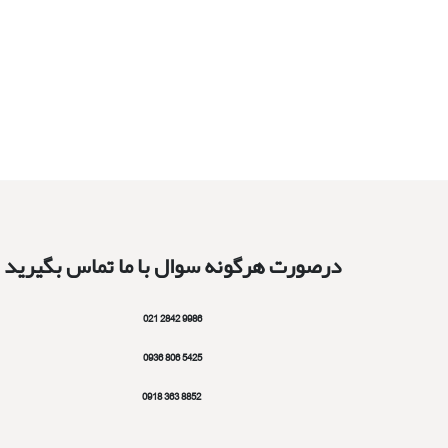
درصورت هرگونه سوال با ما تماس بگیرید
9986 2842 021
5425 806 0936
8852 363 0918