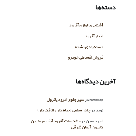
دسته‌ها
آشنایی با لوازم آفرود
اخبار آفرود
دسته‌بندی نشده
فروش اقساطی خودرو
آخرین دیدگاه‌ها
hamidmajd
در
سپر جلوی افرود پاترول
نوید
در
چادر سقفی (حیاط دار و اتاقک دار)
امیرحسین
در
مشخصات آفرود آیفا ، مهمترین
کامیون آلمان شرقی