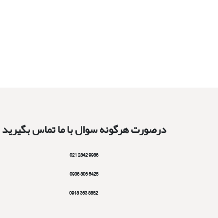
درصورت هرگونه سوال با ما تماس بگیرید
9986 2842 021
5425 806 0936
8852 363 0918