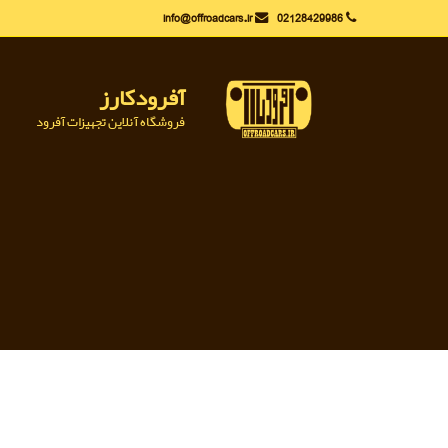
Ski
info@offroadcars.ir
02128429986
t
conten
آفرودکارز
فروشگاه آنلاین تجهیزات آفرود