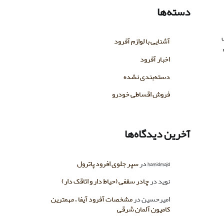
دسته‌ها
آشنایی با لوازم آفرود
اخبار آفرود
دسته‌بندی نشده
فروش اقساطی خودرو
آخرین دیدگاه‌ها
hamidmajd
در
سپر جلوی افرود پاترول
نوید
در
چادر سقفی (حیاط دار و اتاقک دار)
امیرحسین
در
مشخصات آفرود آیفا ، مهمترین
کامیون آلمان شرقی