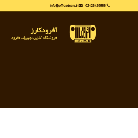
Ski
info@offroadcars.ir
02128429986
t
conten
آفرودکارز
فروشگاه آنلاین تجهیزات آفرود