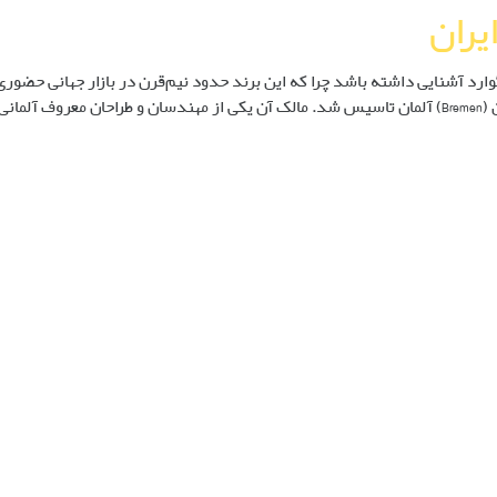
گوارد آشنایی داشته باشد چرا که این برند حدود نیم‌قرن در بازار جهانی حضوری
نداشت! بورگوارد اوایل دهه 30 میلادی در شهر برمن (Bremen) آلمان تاسیس شد. مالک آن یکی از مهندسان و طراحان معروف آلمانی