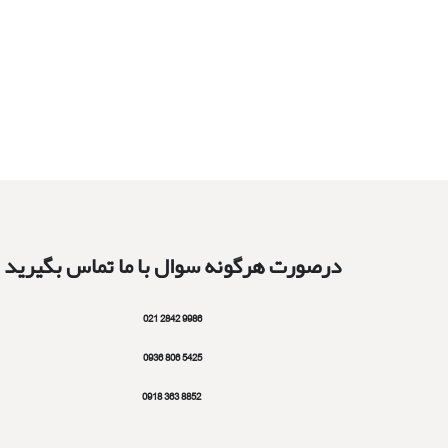
درصورت هرگونه سوال با ما تماس بگیرید
9986 2842 021
5425 806 0936
8852 363 0918