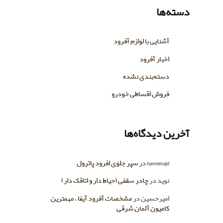
دسته‌ها
آشنایی با لوازم آفرود
اخبار آفرود
دسته‌بندی نشده
فروش اقساطی خودرو
آخرین دیدگاه‌ها
hamidmajd
در
سپر جلوی افرود پاترول
نوید
در
چادر سقفی (حیاط دار و اتاقک دار)
امیرحسین
در
مشخصات آفرود آیفا ، مهمترین
کامیون آلمان شرقی