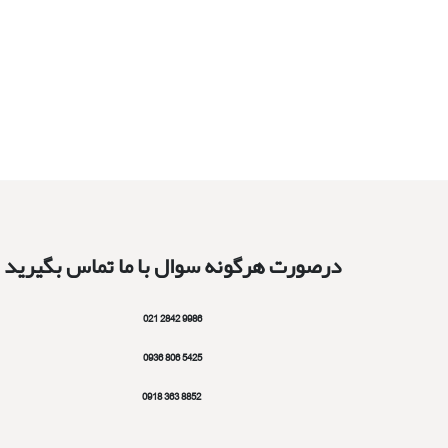
درصورت هرگونه سوال با ما تماس بگیرید
9986 2842 021
5425 806 0936
8852 363 0918