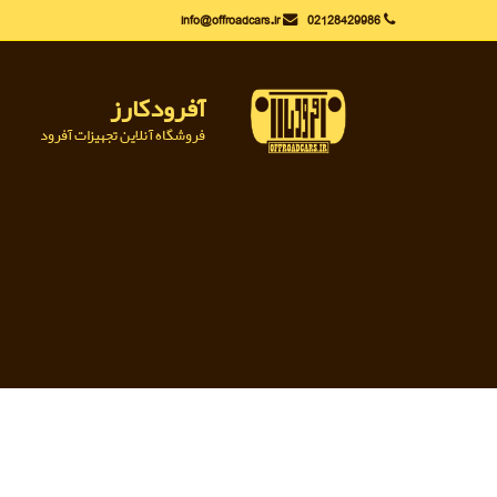
Ski
info@offroadcars.ir
02128429986
t
conten
آفرودکارز
فروشگاه آنلاین تجهیزات آفرود