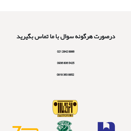
درصورت هرگونه سوال با ما تماس بگیرید
9986 2842 021
5425 806 0936
8852 363 0918