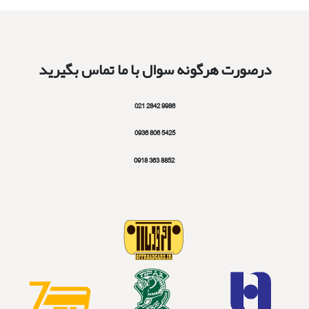
درصورت هرگونه سوال با ما تماس بگیرید
9986 2842 021
5425 806 0936
8852 363 0918