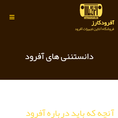
Ski
t
conten
آفرودکارز
فروشگاه آنلاین تجهیزات آفرود
دانستننی های آفرود
آنچه که باید درباره آفرود