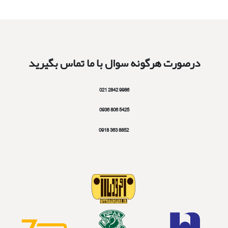
درصورت هرگونه سوال با ما تماس بگیرید
9986 2842 021
5425 806 0936
8852 363 0918