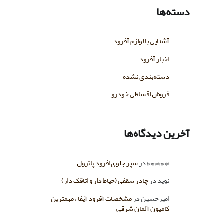
دسته‌ها
آشنایی با لوازم آفرود
اخبار آفرود
دسته‌بندی نشده
فروش اقساطی خودرو
آخرین دیدگاه‌ها
hamidmajd
در
سپر جلوی افرود پاترول
نوید
در
چادر سقفی (حیاط دار و اتاقک دار)
امیرحسین
در
مشخصات آفرود آیفا ، مهمترین
کامیون آلمان شرقی