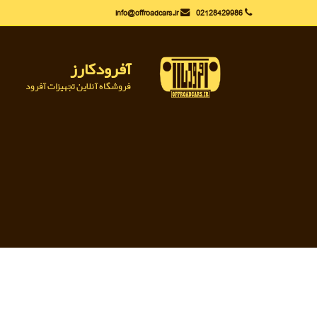
Ski
info@offroadcars.ir
02128429986
t
conten
آفرودکارز
فروشگاه آنلاین تجهیزات آفرود