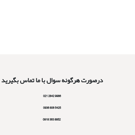
درصورت هرگونه سوال با ما تماس بگیرید
9986 2842 021
5425 806 0936
8852 363 0918