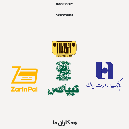
5425 806 0936
8852 363 0918
همکاران ما