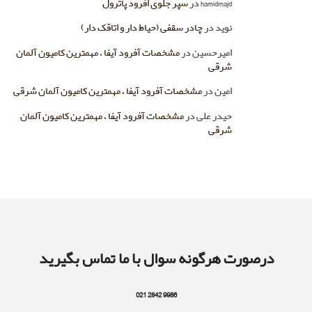
hamidmajd
در
سپر جلوی افرود پاترول
نوید
در
چادر سقفی (حیاط دار و اتاقک دار)
امیرحسین
در
مشخصات آفرود آیفا ، مهمترین کامیون آلمان
شرقی
امین
در
مشخصات آفرود آیفا ، مهمترین کامیون آلمان شرقی
حیدر علی
در
مشخصات آفرود آیفا ، مهمترین کامیون آلمان
شرقی
درصورت هرگونه سوال با ما تماس بگیرید
9986 2842 021