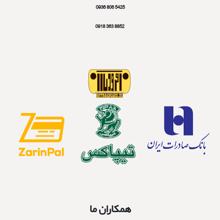
5425 806 0936
8852 363 0918
همکاران ما