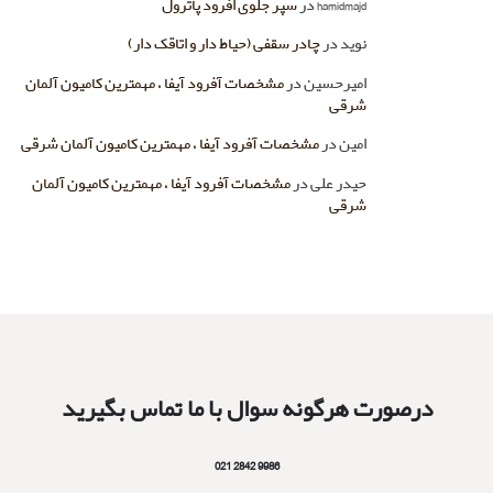
hamidmajd
در
سپر جلوی افرود پاترول
نوید
در
چادر سقفی (حیاط دار و اتاقک دار)
امیرحسین
در
مشخصات آفرود آیفا ، مهمترین کامیون آلمان
شرقی
امین
در
مشخصات آفرود آیفا ، مهمترین کامیون آلمان شرقی
حیدر علی
در
مشخصات آفرود آیفا ، مهمترین کامیون آلمان
شرقی
درصورت هرگونه سوال با ما تماس بگیرید
9986 2842 021