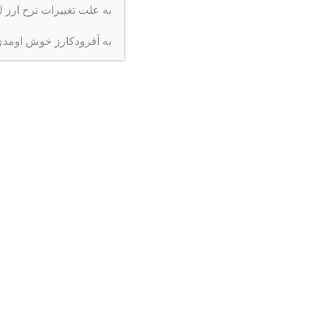
به علت تغییرات نرخ ارز 
قابل نصب بر روی انواع ماشین های آفرود، UTV، ATV، ماشین آلات راهسازی
کد محصول LLW2
به آفرودکارز خوش اومد
رنگ مشکی / قرمز
وضعیت موجود
محصولات مرتبط
پایه اتصال برای انواع پروژکتورهای آفرود
پروژکتور 36 وات
50,000
تومان
132,000
ت
اطلاعات بیشتر
اطلاعات 