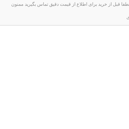
لطفا قبل از خرید برای اطلاع از قیمت دقیق تماس بگیرید ممنون
ی
پروژکتور 40 وات Cree
ومان
2,600,000
تومان
بیشتر
افزودن به سبد خرید