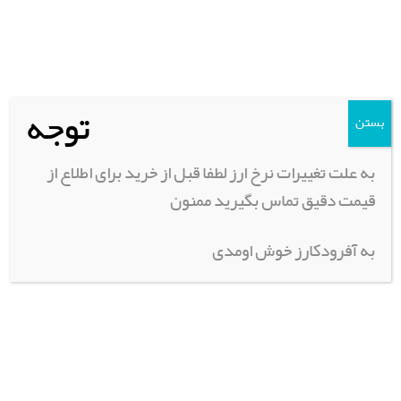
محصولات مرتبط
توجه
بستن
به علت تغییرات نرخ ارز لطفا قبل از خرید برای اطلاع از
قیمت دقیق تماس بگیرید ممنون
به آفرودکارز خوش اومدی
لاستیک Bf goodrich u.s – KO2 – 2016
پروژکتور 55 وات
سایز 32.11/5.15
225,000
تومان
اطلاعات بیشتر
اطلاعات بیشتر