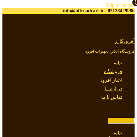
Skip to content
info@offroadcars.ir
02128429986
آفرودکارز
فروشگاه آنلاین تجهیزات آفرود
خانه
فروشگاه
اخبار آفرود
درباره ما
تماس با ما
خانه