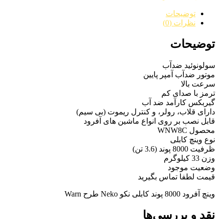
توضیحات
نظرات (0)
توضیحات
سولونوئید ضدآب
موتور ضدآب آمپر پایین
سرعت بالا
ترمز با صدای کم
گیربکس کارآمد ضد آب
دارای قلاب، رولر، و کنترل ریموت (بی سیم)
قابل نصب بر روی انواع ماشین های آفرود
محصول WNW8C
نوع وینچ کابلی
ظرفیت 8000 پوند (3.6 تن)
وزن 33 کیلوگرم
وضعیت موجود
قیمت لطفا تماس بگیرید
وینچ آفرود 8000 پوند کابلی نکو Neko طرح Warn
نقد و بررسی‌ها