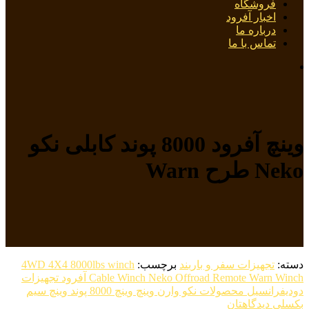
فروشگاه
اخبار آفرود
درباره ما
تماس با ما
وینچ آفرود 8000 پوند کابلی نکو
Neko طرح Warn
دسته:
تجهیزات سفر و باربند
برچسب:
4WD 4X4 8000lbs winch
Cable Winch Neko Offroad Remote Warn Winch آفرود تجهیزات
دودیفرانسیل محصولات نکو وارن وینچ وینچ 8000 پوند وینچ سیم
بکسلی دیدگاهتان