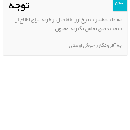
توجه
بستن
به علت تغییرات نرخ ارز لطفا قبل از خرید برای اطلاع از
سند ترک Sand Track
تسمه بکسل دولایه 6متری
388,000
تومان
قیمت دقیق تماس بگیرید ممنون
اطلاعات بیشتر
به آفرودکارز خوش اومدی
اطلاعات بیشتر
پاوربانک و مجموعه روشنایی
تسمه جغجغه ای 10 متر آفرود