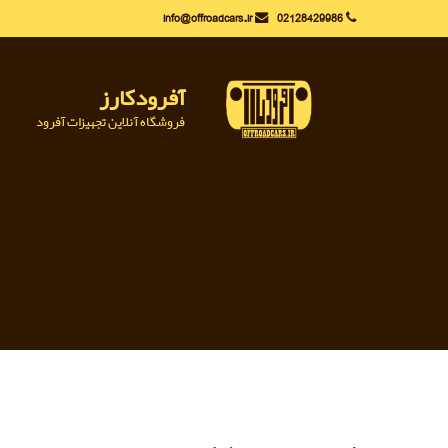
Ski
info@offroadcars.ir
02128429986
t
conten
آفرودکارز
فروشگاه آنلاین تجهیزات آفرود