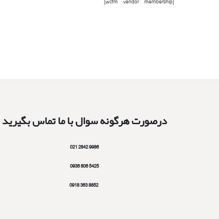
[wcfm_vendor_membership]
درصورت هرگونه سوال با ما تماس بگیرید
9986 2842 021
5425 806 0936
8852 363 0918