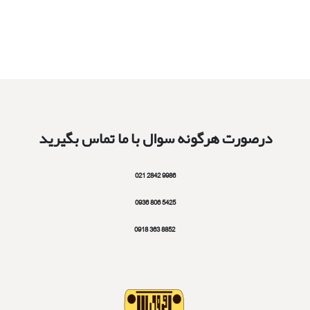
درصورت هرگونه سوال با ما تماس بگیرید
9986 2842 021
5425 806 0936
8852 363 0918