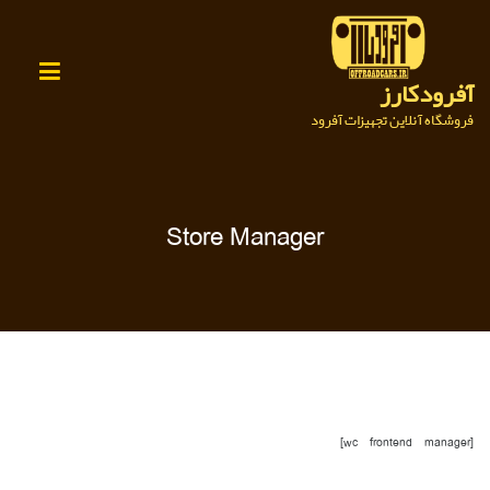
Ski
t
conten
آفرودکارز
فروشگاه آنلاین تجهیزات آفرود
Store Manager
[wc_frontend_manager]