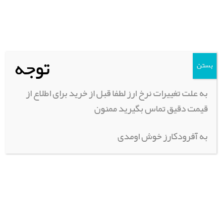
لوازم اسپرت و پروژکتور
فنی و موتور | ابزار آلات
پاترول
توجه
رونیز
بستن
پیکاپ
به علت تغییرات نرخ ارز لطفا قبل از خرید برای اطلاع از
پاجیرو
قیمت دقیق تماس بگیرید ممنون
هایلوکس
پرادو
به آفرودکارز خوش اومدی
تویوتا
هایلوکس ویگو
پر امتیازترین محصولات