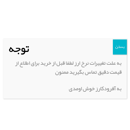
رینگ و لاستیک
سیستم تعلیق | باد | جک | وینچ
لوازم اسپرت و پروژکتور
فنی و موتور | ابزار آلات
پاترول
توجه
بستن
رونیز
به علت تغییرات نرخ ارز لطفا قبل از خرید برای اطلاع از
پیکاپ
قیمت دقیق تماس بگیرید ممنون
پاجیرو
هایلوکس
به آفرودکارز خوش اومدی
پرادو
تویوتا
هایلوکس ویگو