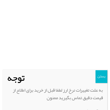
جستجو
برای:
جستجو
دسته بندی محصولات
تجهیزات سفر و کمپینگ
تجهیزات بدنه | سپر و باربند
توجه
رینگ و لاستیک
بستن
سیستم تعلیق | باد | جک | وینچ
به علت تغییرات نرخ ارز لطفا قبل از خرید برای اطلاع از
لوازم اسپرت و پروژکتور
قیمت دقیق تماس بگیرید ممنون
فنی و موتور | ابزار آلات
پاترول