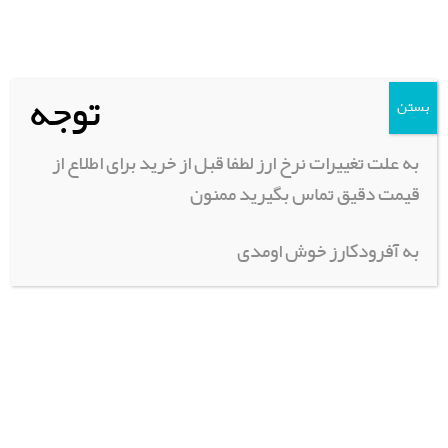
فنی و موتور | ابزار آلات
پاترول
رونیز
توجه
بستن
پیکاپ
پاجیرو
به علت تغییرات نرخ ارز لطفا قبل از خرید برای اطلاع از
هایلوکس
قیمت دقیق تماس بگیرید ممنون
پرادو
به آفرودکارز خوش اومدی
تویوتا
هایلوکس ویگو
پر امتیازترین محصولات
چادر سقفی (فول آپشن)