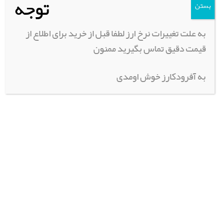
توجه
بستن
کیسه خواب گایا ( قایا ) – Gaya –
رینگ اسپرت آفرود
Nite Duo 200
180,000
تومان
اطلاعات بیشتر
به علت تغییرات نرخ ارز لطفا قبل از خرید برای اطلاع از
قیمت دقیق تماس بگیرید ممنون
اطلاعات بیشتر
به آفرودکارز خوش اومدی
يخچال فريزر ٦٠ ليتري خودرو
جعبه خنک نگهدارنده استنلی –
Stanley Adventure Cooler
7,200,000
تومان