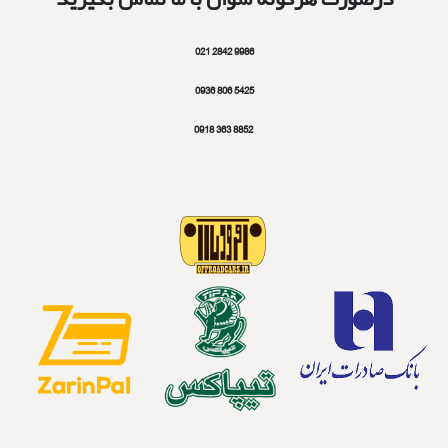
9986 2842 021
5425 806 0936
8852 363 0918