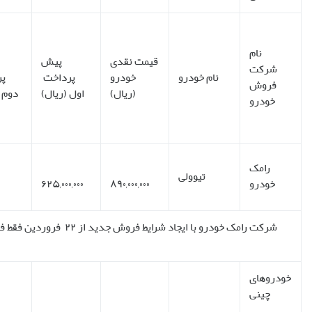
درصد
پیش
مبلغ
مبلغ
پرداخت
تعداد
باز
وعدهء
هرچک
تسهیلات
نسبت
اقساط
پرداخت
تحویل
(ریال)
(ریال)
به کل
قیمت
خودرو
۱۲۰
۱۲
ماهیانه
روز
۷۰%
۲۶۵,۰۰۰,۰۰۰
۲۲,۱۰۰,۰۰۰
کاری
دید از ۲۲ فروردین فقط فروش اقساطی بدون بهره را برای تیوولی آغاز نموده است. به مبالغ فوق مالیات بر ارزش
افزوده نیز اضافه می گردد.