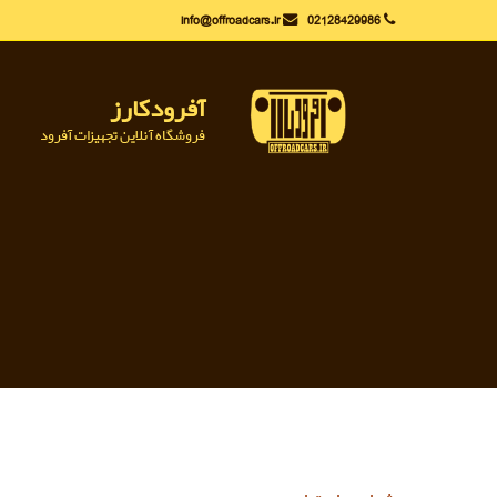
Ski
info@offroadcars.ir
02128429986
t
conten
آفرودکارز
فروشگاه آنلاین تجهیزات آفرود