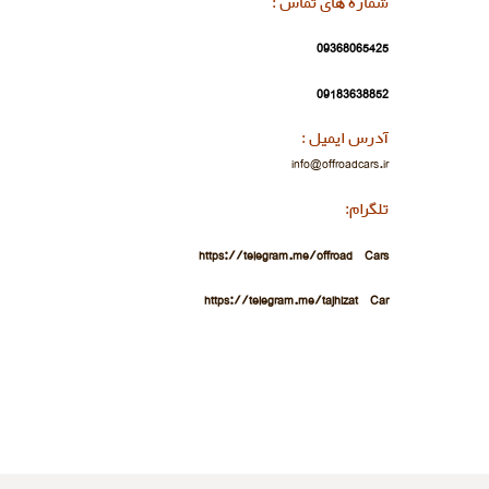
شماره های تماس :
09368065425
09183638852
آدرس ایمیل :
info@offroadcars.ir
تلگرام:
https://telegram.me/offroad_Cars
https://telegram.me/tajhizat_Car