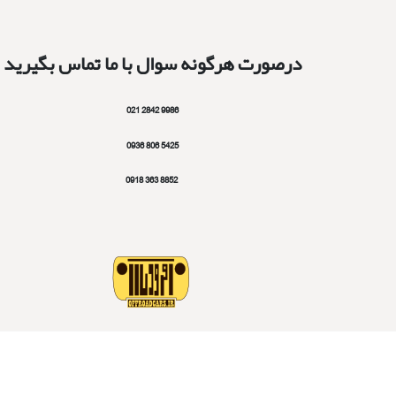
درصورت هرگونه سوال با ما تماس بگیرید
9986 2842 021
5425 806 0936
8852 363 0918